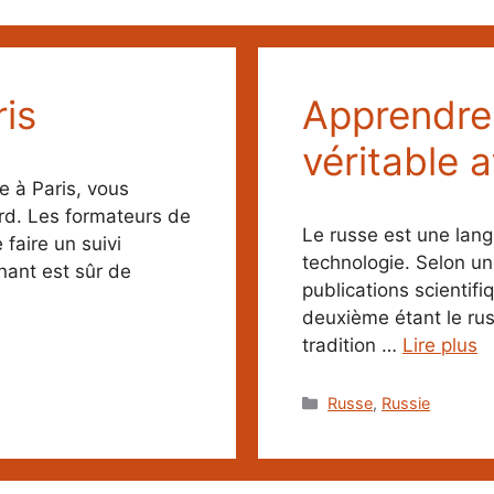
is
Apprendre 
véritable 
e à Paris, vous
ord. Les formateurs de
Le russe est une lang
 faire un suivi
technologie. Selon u
nant est sûr de
publications scientifi
deuxième étant le rus
tradition …
Lire plus
Catégories
Russe
,
Russie