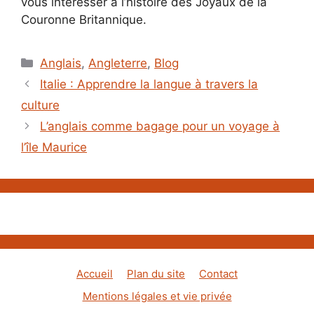
vous intéresser à l’histoire des Joyaux de la
Couronne Britannique.
Catégories
Anglais
,
Angleterre
,
Blog
Italie : Apprendre la langue à travers la
culture
L’anglais comme bagage pour un voyage à
l’île Maurice
Accueil
Plan du site
Contact
Mentions légales et vie privée