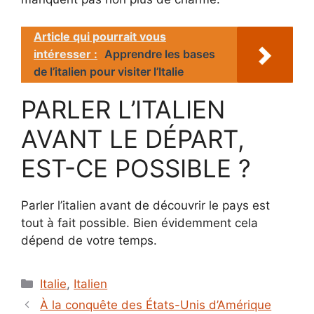
Article qui pourrait vous
intéresser :
Apprendre les bases
de l’italien pour visiter l’Italie
PARLER L’ITALIEN
AVANT LE DÉPART,
EST-CE POSSIBLE ?
Parler l’italien avant de découvrir le pays est
tout à fait possible. Bien évidemment cela
dépend de votre temps.
Catégories
Italie
,
Italien
À la conquête des États-Unis d’Amérique